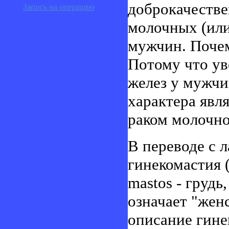
доброкачестве
Запись на операцию
молочных (или
мужчин. Поче
Потому что у
желез у мужчи
характера явл
раком молочно
В переводе с 
гинекомастия 
mastos - грудь
означает "жен
описание гине