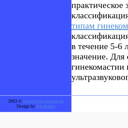
практическое 
классификаци
типам гинеко
классификация
в течение 5-6 
значение. Для
гинекомастии
ультразвуково
2003 ©
www.gynecomastia.ru
Design by
A4-design