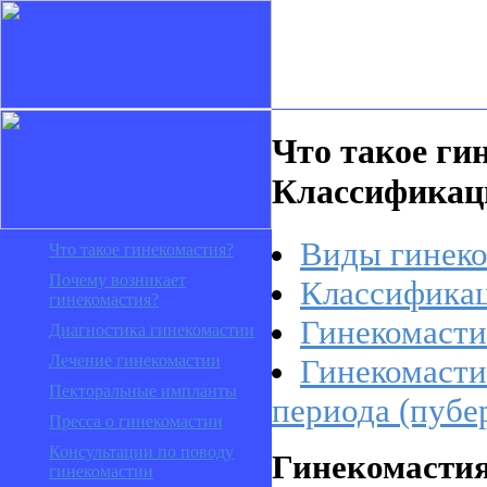
Что такое ги
Классификац
Виды гинек
Что такое гинекомастия?
Почему возникает
Классификац
гинекомастия?
Гинекомаст
Диагностика гинекомастии
Лечение гинекомастии
Гинекомасти
Пекторальные импланты
периода (пубе
Пресса о гинекомастии
Консультации по поводу
Гинекомасти
гинекомастии