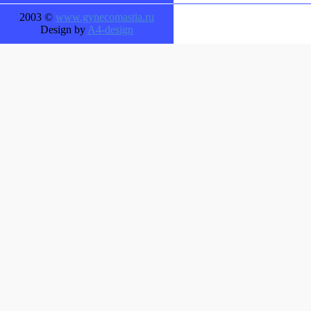
2003 ©
www.gynecomastia.ru
Design by
A4-design