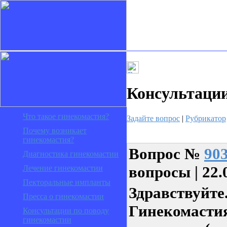
Консультаци
Что такое гинекомастия?
Задайте вопрос
|
Рубрикатор
Почему возникает
гинекомастия?
Вопрос
№
90
Диагностика гинекомастии
вопросы | 22.
Лечение гинекомастии
Пекторальные импланты
Здравствуйте
Пресса о гинекомастии
Гинекомастия
Консультации по поводу
гинекомастии