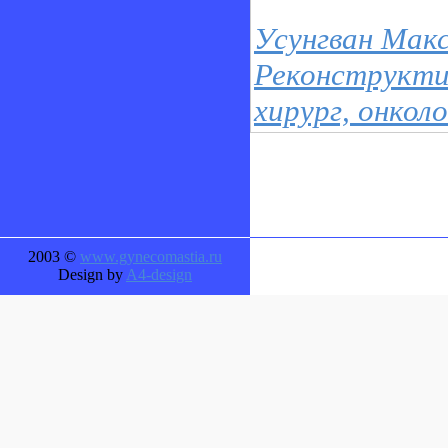
Усунгван Макс
Реконструкти
хирург, онко
2003 ©
www.gynecomastia.ru
Design by
A4-design