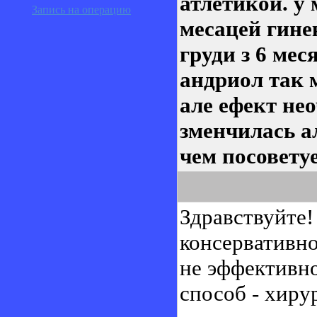
атлетикой. у 
Запись на операцию
месацей гине
груди з 6 мес
андриол так 
але ефект не
зменчилась а
чем посовету
Здравствуйте!
консервативно
не эффективн
способ - хиру