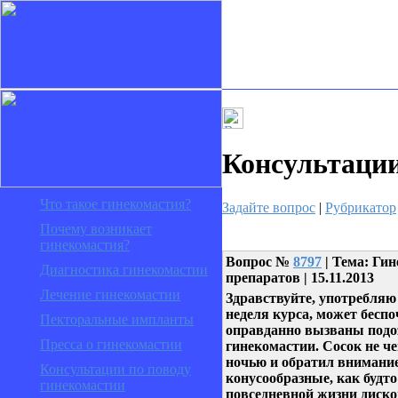
Консультаци
Что такое гинекомастия?
Задайте вопрос
|
Рубрикатор
Почему возникает
гинекомастия?
Вопрос
№
8797
| Тема: Ги
Диагностика гинекомастии
препаратов | 15.11.2013
Лечение гинекомастии
Здравствуйте, употребляю
неделя курса, может беспо
Пекторальные импланты
оправданно вызваны подоз
Пресса о гинекомастии
гинекомастии. Сосок не ч
ночью и обратил внимание,
Консультации по поводу
конусообразные, как будто
гинекомастии
повседневной жизни диско