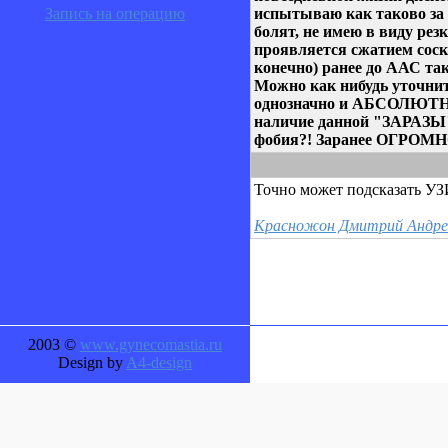
испытываю как таково за 
Запись на операцию
болят, не имею в виду рез
проявляется сжатием соск
конечно) ранее до ААС та
Можно как нибудь уточни
однозначно и АБСОЛЮТНО 
наличие данной "ЗАРАЗЫ"
фобия?! Заранее ОГРОМНО
Точно может подсказать УЗ
Красножон Дмитрий Андреев
2003 ©
www.gynecomastia.ru
Design by
A4-design