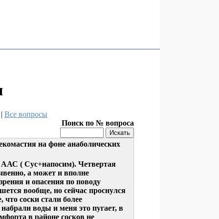
и
|
Все вопросы
Поиск по № вопроса
некомастия на фоне анаболических
 ААС ( Сус+напосим). Четвертая
чвенно, а может и вполне
рения и опасения по поводу
ешется вообще, но сейчас проснулся
 что соски стали более
 набрали воды и меня это пугает, в
мфорта в районе сосков не