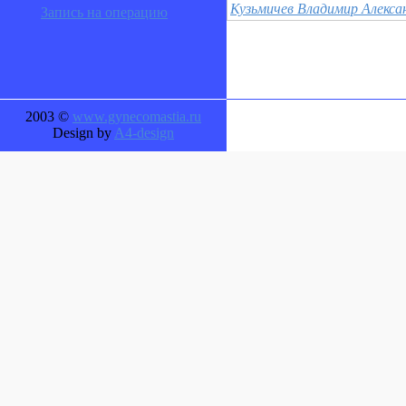
Кузьмичев Владимир Алекса
Запись на операцию
2003 ©
www.gynecomastia.ru
Design by
A4-design