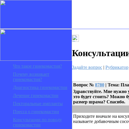
Консультаци
Что такое гинекомастия?
Задайте вопрос
|
Рубрикатор
Почему возникает
гинекомастия?
Вопрос
№
8780
| Тема: Пла
Диагностика гинекомастии
Здравствуйте. Мне нужно 
Лечение гинекомастии
это будет стоить? Можно 
размер шрама? Спасибо.
Пекторальные импланты
Пресса о гинекомастии
Приходите вначале на кнсу
Консультации по поводу
называете добавочным сосо
гинекомастии