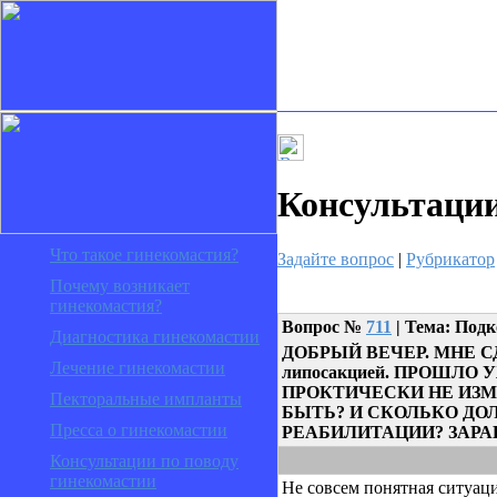
Консультаци
Что такое гинекомастия?
Задайте вопрос
|
Рубрикатор
Почему возникает
гинекомастия?
Вопрос
№
711
| Тема: Подк
Диагностика гинекомастии
ДОБРЫЙ ВЕЧЕР. МНЕ СД
Лечение гинекомастии
липосакцией. ПРОШЛО 
ПРОКТИЧЕСКИ НЕ ИЗМЕ
Пекторальные импланты
БЫТЬ? И СКОЛЬКО ДО
Пресса о гинекомастии
РЕАБИЛИТАЦИИ? ЗАРА
Консультации по поводу
гинекомастии
Не совсем понятная ситуаци