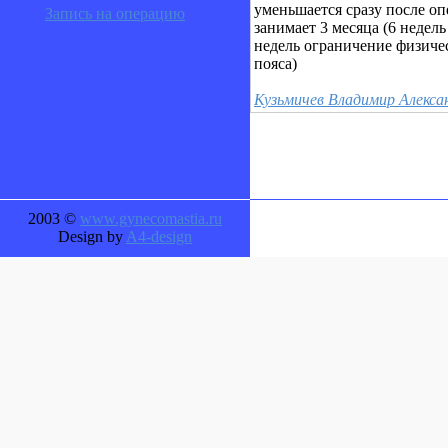
уменьшается сразу после о
Запись на операцию
занимает 3 месяца (6 недел
недель ограничение физичес
пояса)
Кузьмичев Владимир Алекса
2003 ©
www.gynecomastia.ru
Design by
A4-design