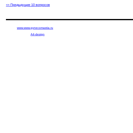
<< Предыдущие 10 вопросов
2004 ©
www.www.gynecomastia.ru
Design, programming, content
and promotion by
A4-design